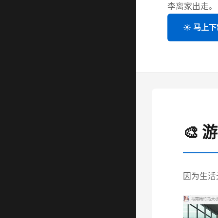
李离家出走。
☀️ 马上
🎨 
因为生活