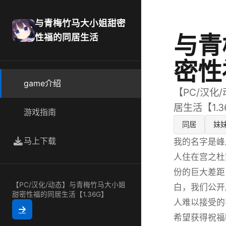
与青梅竹马大小姐甜密
与青
性福的同居生活
密性
game介绍
【PC/汉
居生活【1.3
游戏指南
同居
妹
马上下载
我的名字是峰
人住在宫之杜
份的巨大差距
【PC/汉化/动态】与青梅竹马大小姐
白，我们公开
甜密性福的同居生活【1.36G】
人难以接受的
希望获得祝福