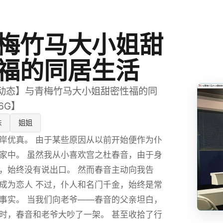
梅竹马大小姐甜
福的同居生活
化/动态】与青梅竹马大小姐甜密性福的同
6G】
妹
姐姐
岸优真。 由于某些原因从以前开始便作为仆
家中。 虽然我从小喜欢宫之杜春音，由于身
，始终没有说出口。 然而春音主动向我告
成为恋人 不过，仆人和名门千金，始终是常
事实。 当我们向老爷——春音的父亲坦白，
时，春音和老爷大吵了一架。 甚至收拾了行