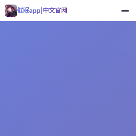
催眠app|中文官网