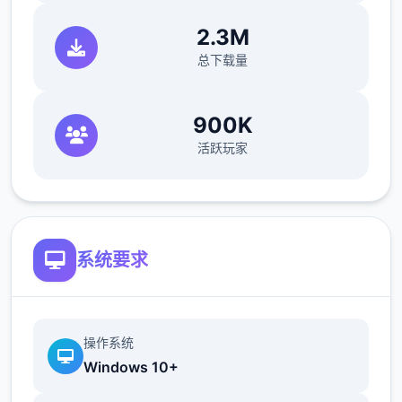
<p>副本奖励</p>
2.3M
总下载量
<p>里面有非常多的奖励,有很多的道具,这些
都是我们需要的,我们去打的关卡越多,我们就
900K
可以获得更多的经验值和奖励,所以说对于前期
活跃玩家
的副本我们是需要有选择性的去打的。</p>
<p>关卡打法</p>
系统要求
<p>在我们通关普通关卡的时候,会给我们一些
操作系统
装备,在这个副本里面,我们可以获得到不错的
Windows 10+
装备,而每一个关卡的挑战次数也是不一样的,
我们在通关的时候,需要注意一下boss的技能,