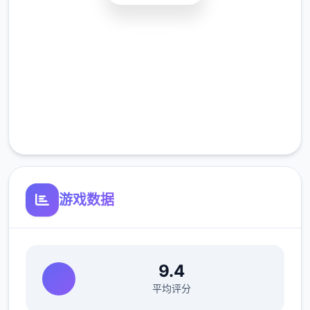
且通关起来也是很快的,我们去做这个主线就可
以了,所以在做这个副本的时候,首先去把那个
安全下载
需要打的本都买了,然后我们就可以去打下一个
普通关卡,普通关卡的难度比较简单,在这个关
高速安装
卡里面,只要我们使用一些技巧就可以轻松地解
完全免费
决掉这个关卡的这个BOSS
客服支持
游戏数据
9.4
平均评分