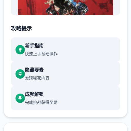
攻略提示
新手指南
<p>如果不是刻意的刷主线任务,那么打主线的
快速上手基础操作
时候一定要注意的事项有,先来罗列下关于副本
的具体内容。</p>
隐藏要素
发现秘密内容
成就解锁
<p>打到了神庙,主线剧情会相继开放,如果错
完成挑战获得奖励
过了这个剧情,就无法继续这个打关卡了,这个
时候可以考虑先接一些支线任务,然后再去接一
些主线任务,或者去做一些法宝之类的。</p>