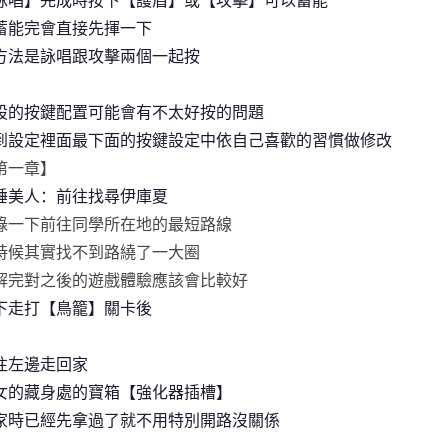
詠唱】完成時按下【護盾】或【攻擊】可以蓄能
蓄能完會直接先揮一下
方法是詠唱跟攻擊兩個一起按
設的按鍵配置可能會有不太好按的問題
到設定裡面最下面的按鍵設定中依自己喜歡的習慣做修改
第一章】
睡美人：前往找尋伊庫夏
錄一下前往同學所在地的最短路線
時候其實找不到路繞了一大圈
解完對之後的遊戲體驗應該會比較好
下走打【鳥籠】關卡後
往左邊走回家
女的藏身處的寶箱【強化器插槽】
家時已經先拿過了就不用特別開路沒關係