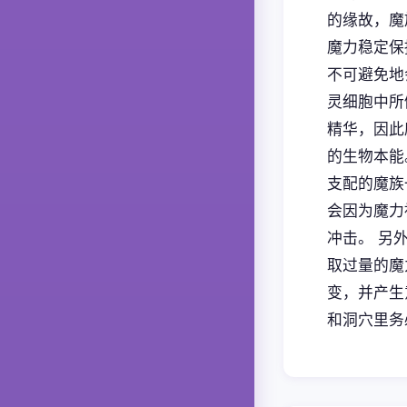
的缘故，魔
魔力稳定保
不可避免地
灵细胞中所
精华，因此
的生物本能
支配的魔族
会因为魔力
冲击。 另
取过量的魔
变，并产生
和洞穴里务