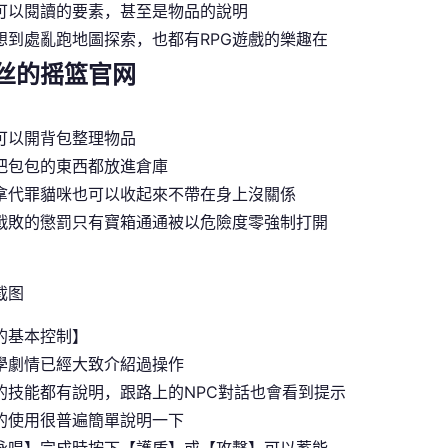
可以閱讀的要素，甚至是物品的說明
想到處亂跑地圖探索，也都有RPG遊戲的樂趣在
丝的摇篮官网
可以開背包整理物品
把包包的東西都放進倉庫
拿代罪貓咪也可以收起來不帶在身上沒關係
戰敗的懲罰只有寶箱通通被以危險度零強制打開
的基本控制】
學劇情已經大致介紹過操作
的技能都有說明，跟路上的NPC對話也會看到提示
的使用很普遍簡單說明一下