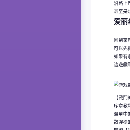
沿路上
甚至是
爱丽
回到家
可以先
如果有
這遊戲
【戰鬥
序章教
選單中
散彈槍