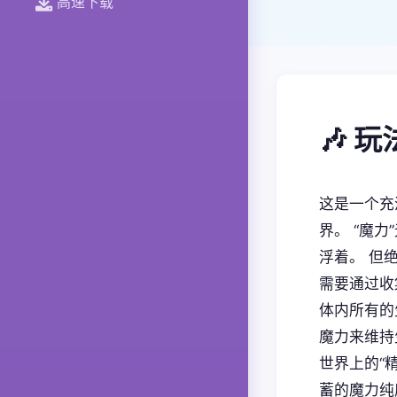
高速下载
🎶 
这是一个充
界。 “魔
浮着。 但
需要通过收
体内所有的
魔力来维持
世界上的“
蓄的魔力纯