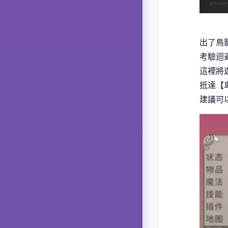
出了鳥
考驗迴
這裡將
抵達【
建議可