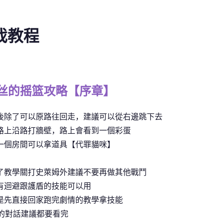
游戏教程
丝的摇篮攻略【序章】
後除了可以原路往回走，建議可以從右邊跳下去
路上沿路打牆壁，路上會看到一個彩蛋
一個房間可以拿道具【代罪貓咪】
了教學關打史萊姆外建議不要再做其他戰鬥
有迴避跟護盾的技能可以用
是先直接回家跑完劇情的教學拿技能
C的對話建議都要看完