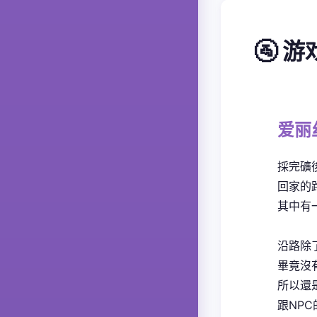
🚰 
爱丽
採完礦
回家的
其中有
沿路除
畢竟沒
所以還
跟NP