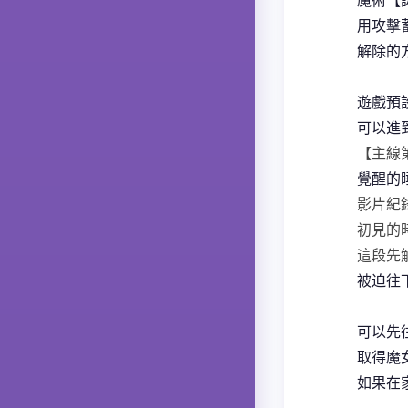
魔術【
用攻擊
解除的
遊戲預
可以進
【主線
覺醒的
影片紀
初見的
這段先
被迫往
可以先
取得魔
如果在