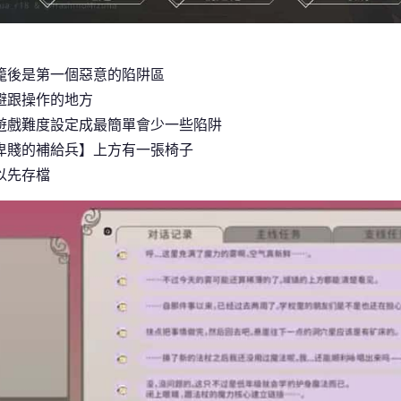
籠後是第一個惡意的陷阱區
避跟操作的地方
遊戲難度設定成最簡單會少一些陷阱
卑賤的補給兵】上方有一張椅子
以先存檔