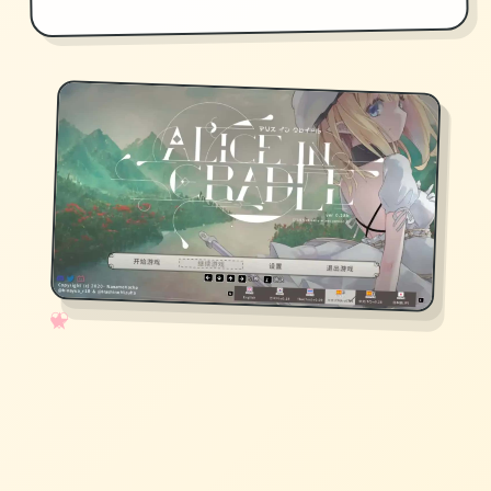
✧
♡
★
♥