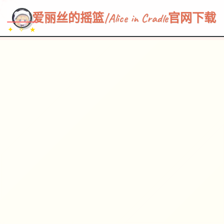
~~~
★
♡
✦
✧
♥
~
→
↗
爱丽丝的摇篮|Alice in Cradle官网下载
✦ ✧ ★