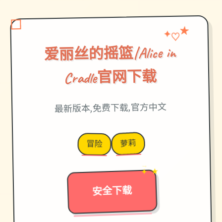
★
♡
✦
爱丽丝的摇篮|Alice in
Cradle官网下载
最新版本,免费下载,官方中文
萝莉
冒险
→
✦ ★
安全下载