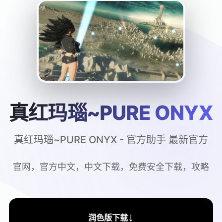
真红玛瑙~PURE ONYX
真红玛瑙~PURE ONYX - 官方助手 最新官方
官网，官方中文，中文下载，免费安全下载，攻略
↓
润色版下载