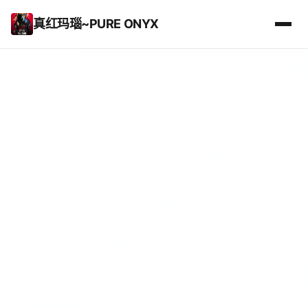
真红玛瑙~PURE ONYX