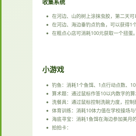
收集系统
在河边、山的树上涂抹虫胶，第二天可以
在河边、海边垂钓点钓鱼，可以获得1
在粗点心店可消耗100元获取一个扭蛋。扭
小游戏
钓鱼：消耗1个鱼饵、1点行动点数、10
算术题：通过鼠标作答10以内数字的
洗餐具：通过鼠标控制洗碗力度，控制
体育训练：消耗10体力值在学校操场
海底寻宝：消耗1鱼饵在海边参加美月
拍拍卡：